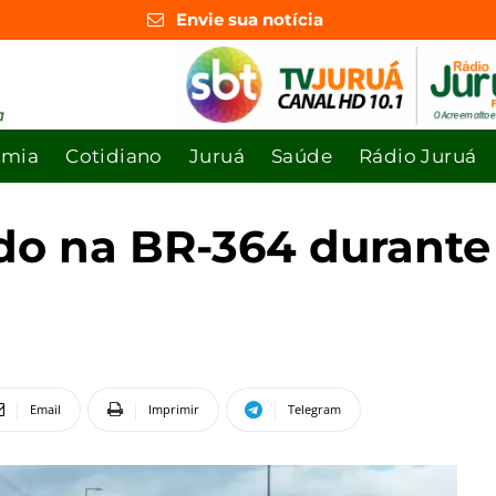
Envie sua notícia
omia
Cotidiano
Juruá
Saúde
Rádio Juruá
ado na BR-364 durante
Email
Imprimir
Telegram