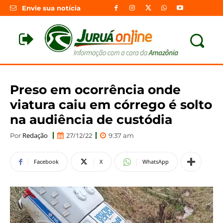
Envie sua notícia
Preso em ocorrência onde
viatura caiu em córrego é solto
na audiência de custódia
Redação
27/12/22
Por
9:37 am
Facebook
X
WhatsApp