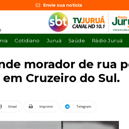
Envie sua notícia
mia
Cotidiano
Juruá
Saúde
Rádio Juruá
rende morador de rua 
 em Cruzeiro do Sul.
Email
Imprimir
Telegram