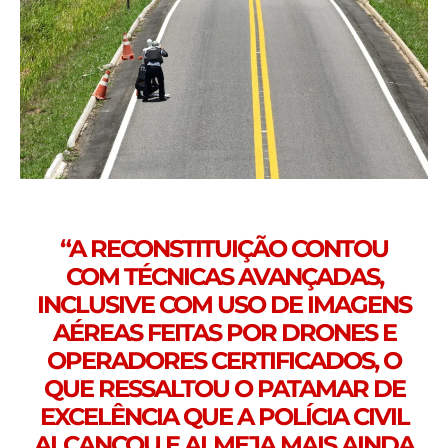
“A RECONSTITUIÇÃO CONTOU
COM TÉCNICAS AVANÇADAS,
INCLUSIVE COM USO DE IMAGENS
AÉREAS FEITAS POR DRONES E
OPERADORES CERTIFICADOS, O
QUE RESSALTOU O PATAMAR DE
EXCELÊNCIA QUE A POLÍCIA CIVIL
ALCANÇOU E ALMEJA MAIS AINDA