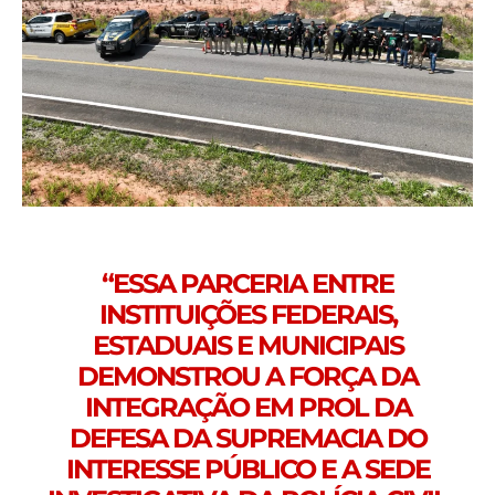
“ESSA PARCERIA ENTRE
INSTITUIÇÕES FEDERAIS,
ESTADUAIS E MUNICIPAIS
DEMONSTROU A FORÇA DA
INTEGRAÇÃO EM PROL DA
DEFESA DA SUPREMACIA DO
INTERESSE PÚBLICO E A SEDE