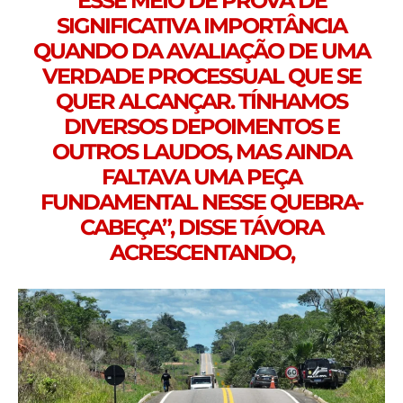
ESSE MEIO DE PROVA DE
SIGNIFICATIVA IMPORTÂNCIA
QUANDO DA AVALIAÇÃO DE UMA
VERDADE PROCESSUAL QUE SE
QUER ALCANÇAR. TÍNHAMOS
DIVERSOS DEPOIMENTOS E
OUTROS LAUDOS, MAS AINDA
FALTAVA UMA PEÇA
FUNDAMENTAL NESSE QUEBRA-
CABEÇA”, DISSE TÁVORA
ACRESCENTANDO,