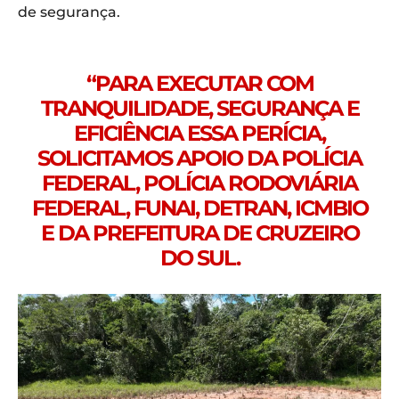
de segurança.
“PARA EXECUTAR COM
TRANQUILIDADE, SEGURANÇA E
EFICIÊNCIA ESSA PERÍCIA,
SOLICITAMOS APOIO DA POLÍCIA
FEDERAL, POLÍCIA RODOVIÁRIA
FEDERAL, FUNAI, DETRAN, ICMBIO
E DA PREFEITURA DE CRUZEIRO
DO SUL.