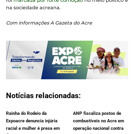
foi
marcada por forte comoção
no meio político e
na sociedade acreana.
Com informações A Gazeta do Acre
Notícias relacionadas:
Rainha do Rodeio da
ANP fiscaliza postos de
Expoacre denuncia injúria
combustíveis no Acre em
racial e mulher é presa em
operação nacional contra