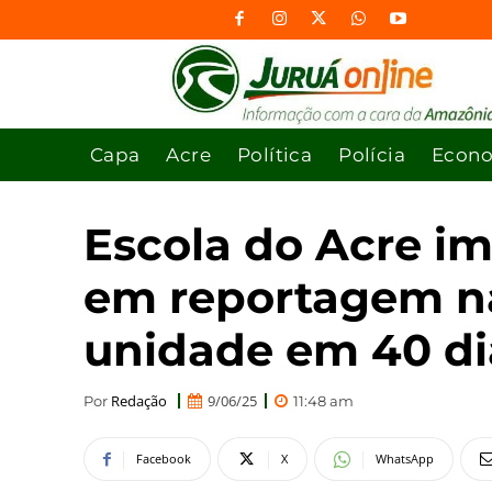
Capa
Acre
Política
Polícia
Econ
Escola do Acre im
em reportagem na
unidade em 40 di
Redação
9/06/25
Por
11:48 am
Facebook
X
WhatsApp