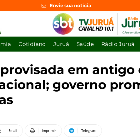
Envie sua notícia
omia
Cotidiano
Juruá
Saúde
Rádio Juruá
provisada em antigo 
cional; governo pro
as
Email
Imprimir
Telegram