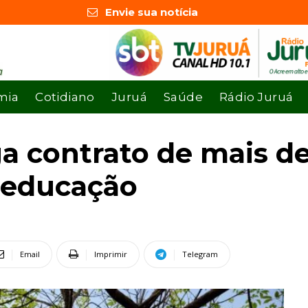
Envie sua notícia
mia
Cotidiano
Juruá
Saúde
Rádio Juruá
 contrato de mais de
 educação
Email
Imprimir
Telegram