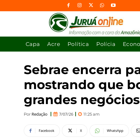
Capa
Acre
Política
Polícia
Econ
Sebrae encerra p
mostrando que bo
grandes negócios
Redação
7/07/26
Por
11:25 am
Facebook
X
WhatsApp