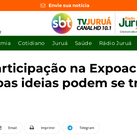
Envie sua notícia
omia
Cotidiano
Juruá
Saúde
Rádio Juruá
articipação na Expoac
as ideias podem se 
Email
Imprimir
Telegram