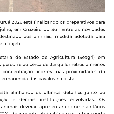
ruá 2026 está finalizando os preparativos para
 julho, em Cruzeiro do Sul. Entre as novidades
destinado aos animais, medida adotada para
 o trajeto.
etaria de Estado de Agricultura (Seagri) em
is percorrerão cerca de 3,5 quilômetros a menos
A concentração ocorrerá nas proximidades do
ermanência dos cavalos na pista.
está alinhando os últimos detalhes junto ao
zação e demais instituições envolvidas. Os
 animais deverão apresentar exames sanitários
(GTA), documento obrigatório para o transporte