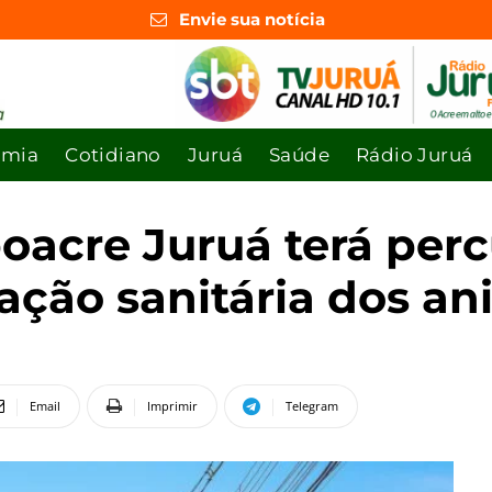
Envie sua notícia
omia
Cotidiano
Juruá
Saúde
Rádio Juruá
oacre Juruá terá perc
ação sanitária dos an
Email
Imprimir
Telegram