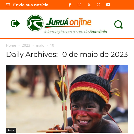
Envie sua notícia
Home
2023
maio
10
Daily Archives: 10 de maio de 2023
Acre