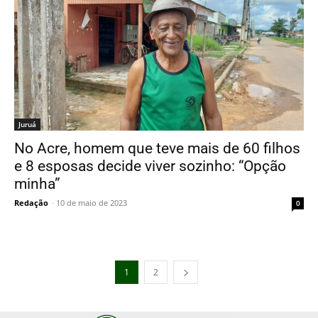
Juruá
No Acre, homem que teve mais de 60 filhos
e 8 esposas decide viver sozinho: “Opção
minha”
Redação
-
10 de maio de 2023
0
1
2