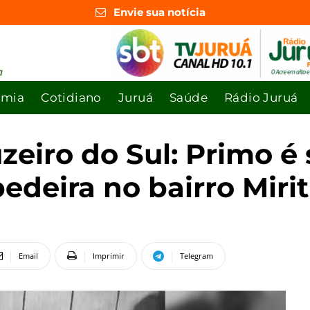
Envie sua notícia
omia
Cotidiano
Juruá
Saúde
Rádio Juruá
eiro do Sul: Primo é
edeira no bairro Mirit
Email
Imprimir
Telegram