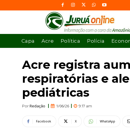
Capa
Acre
Política
Polícia
Econo
Acre registra au
respiratórias e al
pediátricas
Redação
1/06/26
Por
9:17 am
Facebook
X
WhatsApp