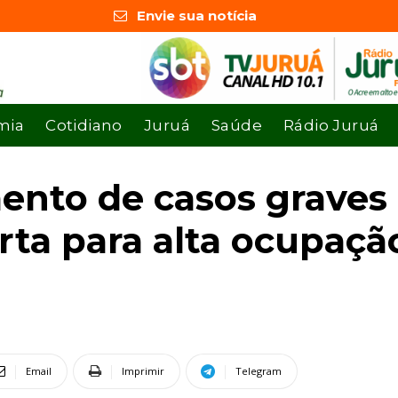
Envie sua notícia
mia
Cotidiano
Juruá
Saúde
Rádio Juruá
mento de casos graves
erta para alta ocupaçã
Email
Imprimir
Telegram