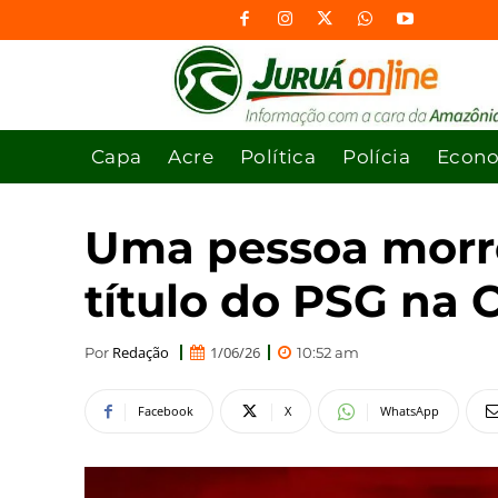
Capa
Acre
Política
Polícia
Econ
Uma pessoa morre
título do PSG na
Redação
1/06/26
Por
10:52 am
Facebook
X
WhatsApp