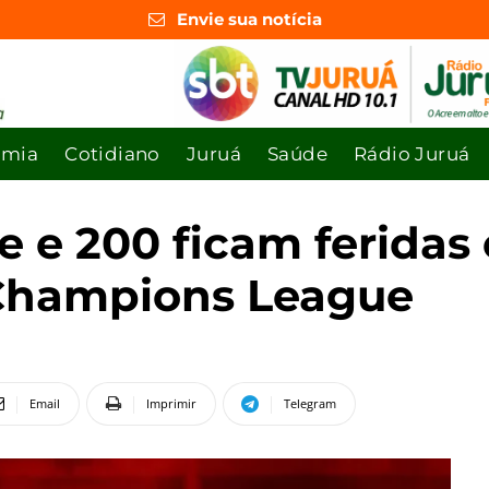
Envie sua notícia
omia
Cotidiano
Juruá
Saúde
Rádio Juruá
 e 200 ficam feridas
 Champions League
Email
Imprimir
Telegram