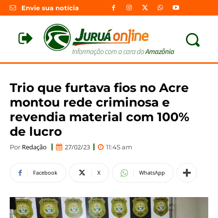
Envie sua notícia
Trio que furtava fios no Acre
montou rede criminosa e
revendia material com 100%
de lucro
Redação
27/02/23
Por
11:45 am
Facebook
X
WhatsApp