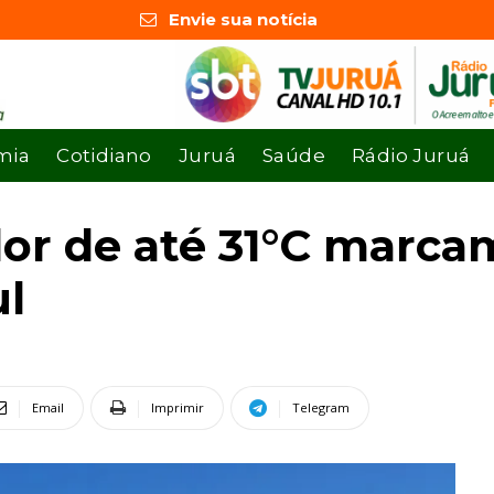
Envie sua notícia
mia
Cotidiano
Juruá
Saúde
Rádio Juruá
or de até 31°C marcam
ul
Email
Imprimir
Telegram