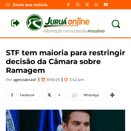
Envie sua notícia
STF tem maioria para restringir
decisão da Câmara sobre
Ramagem
agenciabrasil
9/05/25
Por
3:42 pm
Facebook
X
WhatsApp