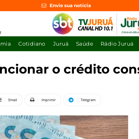
Envie sua notícia
omia
Cotidiano
Juruá
Saúde
Rádio Juruá
ncionar o crédito co
Email
Imprimir
Telegram