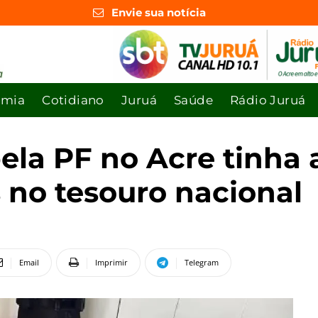
Envie sua notícia
omia
Cotidiano
Juruá
Saúde
Rádio Juruá
ela PF no Acre tinha 
s no tesouro nacional
Email
Imprimir
Telegram