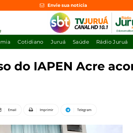
Envie sua notícia
omia
Cotidiano
Juruá
Saúde
Rádio Juruá
so do IAPEN Acre ac
Email
Imprimir
Telegram