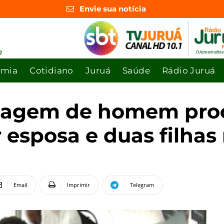
Envie sua notícia
omia
Cotidiano
Juruá
Saúde
Rádio Juruá
imagem de homem pro
 esposa e duas filhas
Email
Imprimir
Telegram