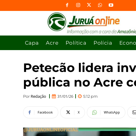
Capa
Acre
Política
Polícia
Econ
Petecão lidera in
pública no Acre c
Redação
31/01/26
Por
5:12 pm
Facebook
X
WhatsApp