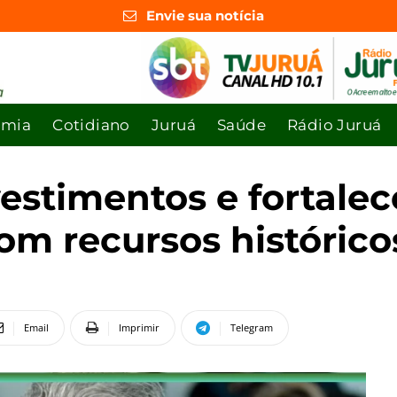
Envie sua notícia
omia
Cotidiano
Juruá
Saúde
Rádio Juruá
vestimentos e fortale
om recursos histórico
Email
Imprimir
Telegram