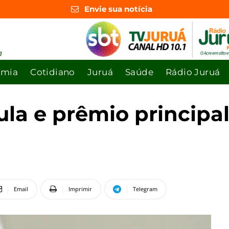
Envie sua notícia
omia
Cotidiano
Juruá
Saúde
Rádio Juruá
 e prêmio principal 
Email
Imprimir
Telegram