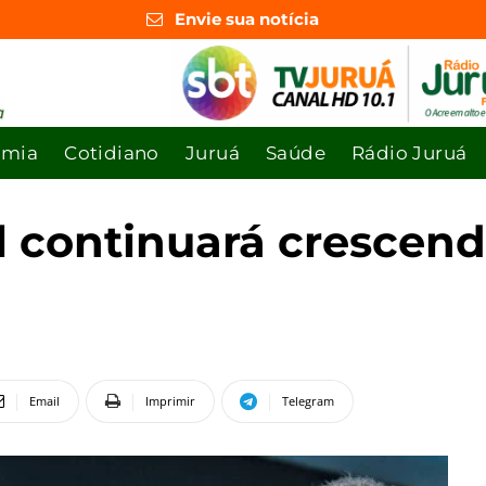
Envie sua notícia
omia
Cotidiano
Juruá
Saúde
Rádio Juruá
il continuará crescen
Email
Imprimir
Telegram