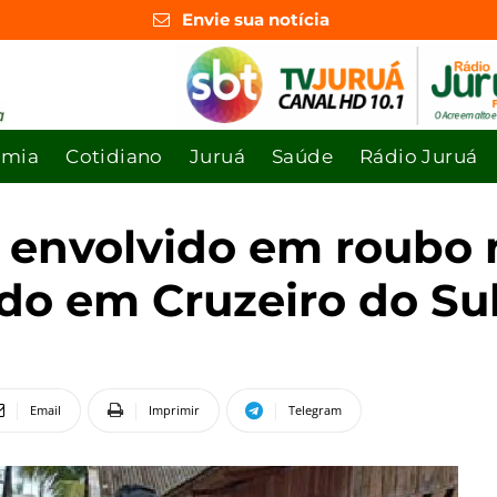
Envie sua notícia
omia
Cotidiano
Juruá
Saúde
Rádio Juruá
 envolvido em roubo 
do em Cruzeiro do Su
Email
Imprimir
Telegram