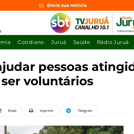
Envie sua notícia
omia
Cotidiano
Juruá
Saúde
Rádio Juruá
ajudar pessoas atingi
ser voluntários
Email
Imprimir
Telegram