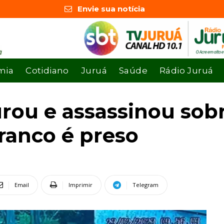
Envie sua notícia
mia
Cotidiano
Juruá
Saúde
Rádio Juruá
ou e assassinou sobr
ranco é preso
Email
Imprimir
Telegram