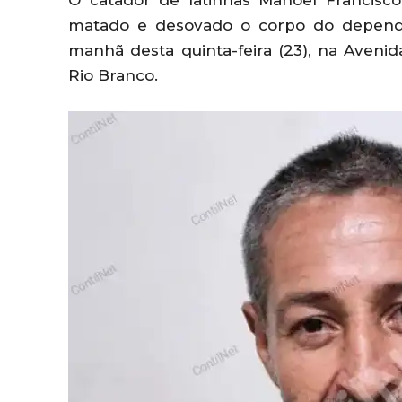
O catador de latinhas Manoel Francisco
matado e desovado o corpo do depende
manhã desta quinta-feira (23), na Avenida
Rio Branco.