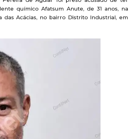
 Pereira de Aguiar foi preso acusado de ter
nte químico Afatsum Anute, de 31 anos, na
 das Acácias, no bairro Distrito Industrial, em