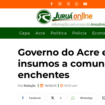
Capa
Acre
Política
Polícia
Econ
Governo do Acre e
insumos a comuni
enchentes
Redação
18/04/25
Por
10:01 am
Facebook
X
WhatsApp