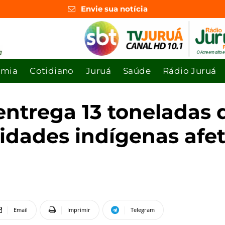
Envie sua notícia
omia
Cotidiano
Juruá
Saúde
Rádio Juruá
ntrega 13 toneladas 
dades indígenas afet
Email
Imprimir
Telegram