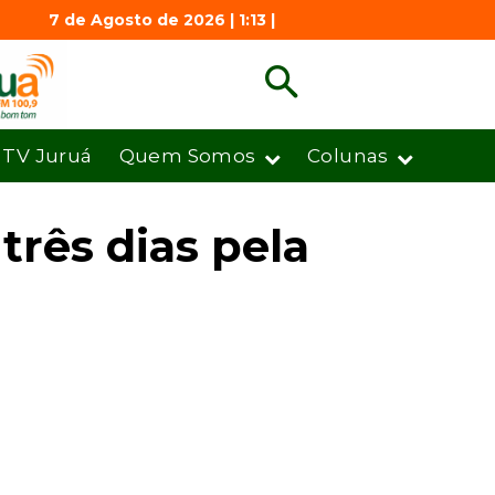
7 de Agosto de 2026 | 1:13 |
TV Juruá
Quem Somos
Colunas
três dias pela