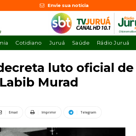
Envie sua notícia
mia
Cotidiano
Juruá
Saúde
Rádio Juruá
creta luto oficial de 
 Labib Murad
Email
Imprimir
Telegram