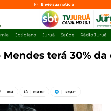
Envie sua notícia
omia
Cotidiano
Juruá
Saúde
Rádio Juruá
o Mendes terá 30% da
Email
Imprimir
Telegram