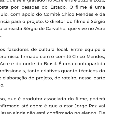
s, que será gravado no Acre entre 2025 e 2026,
sta por pessoas do Estado. O filme é uma
Paulo, com apoio do Comitê Chico Mendes e da
ia para o projeto. O diretor do filme é Sérgio
o cineasta Sérgio de Carvalho, que vive no Acre
.
 fazedores de cultura local. Entre equipe e
mpromisso firmado com o comitê Chico Mendes,
Acre e do norte do Brasil. É uma contrapartida
rofissionais, tanto criativos quanto técnicos do
 elaboração de projeto, de roteiro, nessa parte
o.
so, que é produtor associado do filme, poderá
nfirmado até agora é que o ator Jorge Paz vai
iasso ainda não está confirmado no elenco. Ele