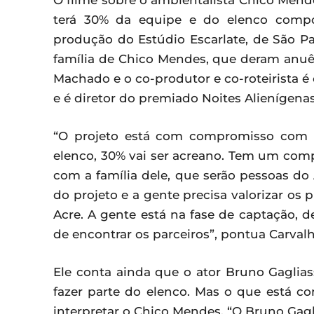
O filme sobre o ambientalista Chico Mende
terá 30% da equipe e do elenco compo
produção do Estúdio Escarlate, de São 
família de Chico Mendes, que deram anuênc
Machado e o co-produtor e co-roteirista é 
e é diretor do premiado Noites Alienígenas
“O projeto está com compromisso com os
elenco, 30% vai ser acreano. Tem um co
com a família dele, que serão pessoas do 
do projeto e a gente precisa valorizar os p
Acre. A gente está na fase de captação, de
de encontrar os parceiros”, pontua Carvalh
Ele conta ainda que o ator Bruno Gaglias
fazer parte do elenco. Mas o que está co
interpretar o Chico Mendes. “O Bruno Gagl