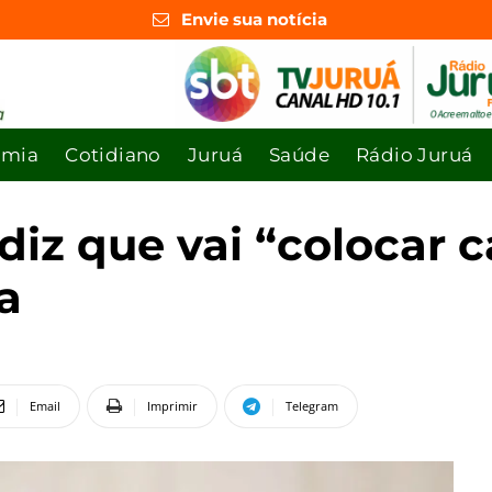
Envie sua notícia
omia
Cotidiano
Juruá
Saúde
Rádio Juruá
iz que vai “colocar 
a
Email
Imprimir
Telegram