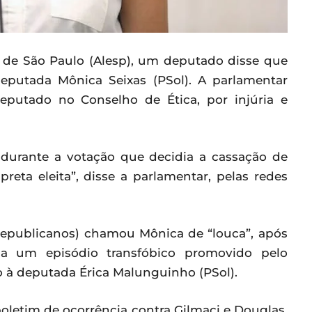
a de São Paulo (Alesp), um deputado disse que
deputada Mônica Seixas (PSol). A parlamentar
putado no Conselho de Ética, por injúria e
, durante a votação que decidia a cassação de
reta eleita”, disse a parlamentar, pelas redes
Republicanos) chamou Mônica de “louca”, após
a um episódio transfóbico promovido pelo
 à deputada Érica Malunguinho (PSol).
letim de ocorrência contra Gilmaci e Douglas.