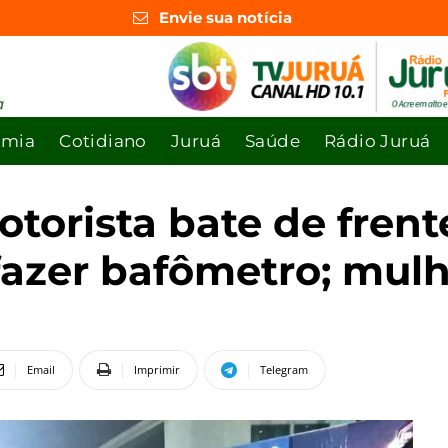
Envie sua notícia
omia
Cotidiano
Juruá
Saúde
Rádio Juruá
torista bate de frent
fazer bafômetro; mulhe
Email
Imprimir
Telegram