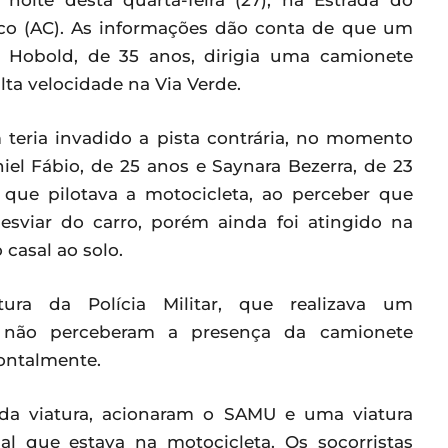
 noite desta quarta-feira (27), na Estrada do
co (AC). As informações dão conta de que um
a Hobold, de 35 anos, dirigia uma camionete
lta velocidade na Via Verde.
teria invadido a pista contrária, no momento
el Fábio, de 25 anos e Saynara Bezerra, de 23
que pilotava a motocicleta, ao perceber que
esviar do carro, porém ainda foi atingido na
 casal ao solo.
ura da Polícia Militar, que realizava um
s não perceberam a presença da camionete
rontalmente.
 da viatura, acionaram o SAMU e uma viatura
al que estava na motocicleta. Os socorristas