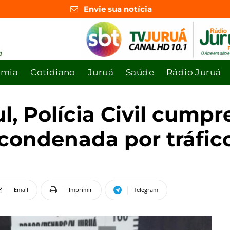
Envie sua notícia
omia
Cotidiano
Juruá
Saúde
Rádio Juruá
l, Polícia Civil cum
 condenada por tráfic
Email
Imprimir
Telegram