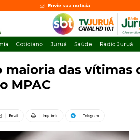
Envie sua notícia
mia
Cotidiano
Juruá
Saúde
Rádio Juruá
 maioria das vítimas 
 do MPAC
Email
Imprimir
Telegram