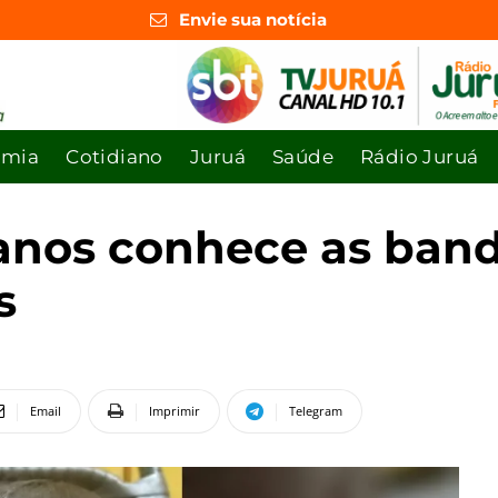
Envie sua notícia
omia
Cotidiano
Juruá
Saúde
Rádio Juruá
anos conhece as band
s
Email
Imprimir
Telegram