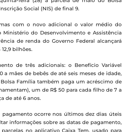
uinta-feira (28) a parcela de maio do Bolsa
scrição Social (NIS) de final 9.
 mas com o novo adicional o valor médio do
o Ministério do Desenvolvimento e Assistência
rência de renda do Governo Federal alcançará
12,9 bilhões.
to de três adicionais: o Benefício Variável
50 a mães de bebês de até seis meses de idade,
 O Bolsa Família também paga um acréscimo de
mamentam), um de R$ 50 para cada filho de 7 a
ça de até 6 anos.
o pagamento ocorre nos últimos dez dias úteis
ltar informações sobre as datas de pagamento,
 parcelas no aplicativo Caixa Tem, usado para