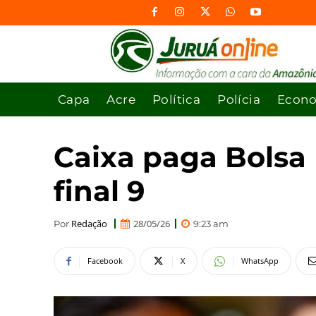
Capa
Acre
Política
Polícia
Econ
Caixa paga Bolsa 
final 9
Redação
28/05/26
Por
9:23 am
Facebook
X
WhatsApp