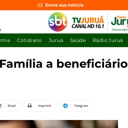
Envie sua notícia
omia
Cotidiano
Juruá
Saúde
Rádio Juruá
Família a beneficiári
Email
Imprimir
Telegram