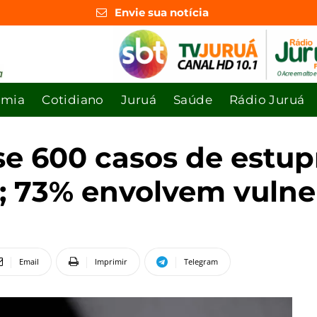
Envie sua notícia
omia
Cotidiano
Juruá
Saúde
Rádio Juruá
se 600 casos de estup
; 73% envolvem vulne
Email
Imprimir
Telegram