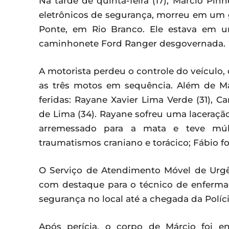
Na tarde de quinta-feira (17), Márcio Pin
eletrônicos de segurança, morreu em um g
Ponte, em Rio Branco. Ele estava em u
caminhonete Ford Ranger desgovernada.
A motorista perdeu o controle do veículo, 
as três motos em sequência. Além de Má
feridas: Rayane Xavier Lima Verde (31), C
de Lima (34). Rayane sofreu uma laceraçã
arremessado para a mata e teve múl
traumatismos craniano e torácico; Fábio f
O Serviço de Atendimento Móvel de Urgê
com destaque para o técnico de enfermage
segurança no local até a chegada da Políci
Após perícia, o corpo de Márcio foi e