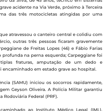
heiro da Silva, de 45 anos, técnico em sistemas
rave acidente na Via Verde, próximo à Terceira
ma das três motocicletas atingidas por uma
que atravessou o canteiro central e colidiu com
rcio, outras três pessoas ficaram gravemente
arpeggiane de Freitas Lopes (46) e Fábio Farias
o profunda na perna esquerda; Carpeggiane foi
tiplas fraturas, amputação de um dedo e
oi encaminhado em estado grave ao hospital.
ncia (SAMU) iniciou os socorros rapidamente,
m Geyson Oliveira. A Polícia Militar garantiu
a Rodoviária Federal (PRF).
ncaminhado ao Instituto Médico Legal (IML).