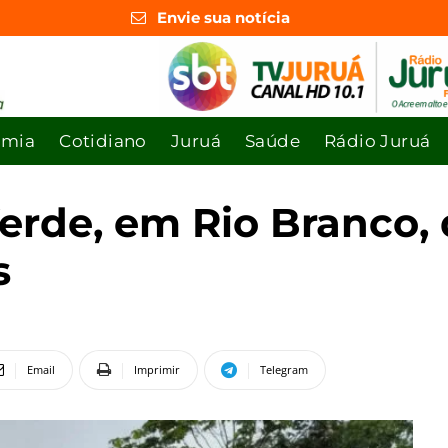
Envie sua notícia
omia
Cotidiano
Juruá
Saúde
Rádio Juruá
erde, em Rio Branco,
s
Email
Imprimir
Telegram