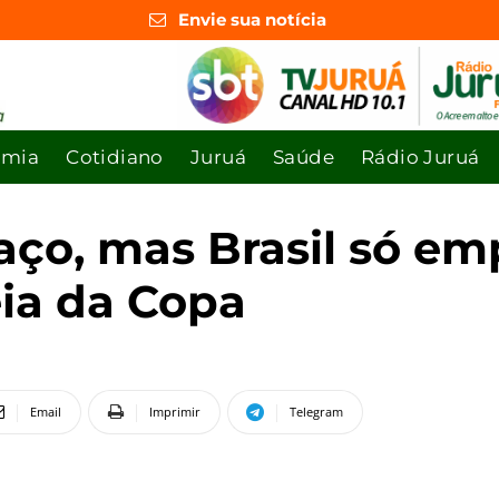
Envie sua notícia
omia
Cotidiano
Juruá
Saúde
Rádio Juruá
laço, mas Brasil só e
eia da Copa
Email
Imprimir
Telegram