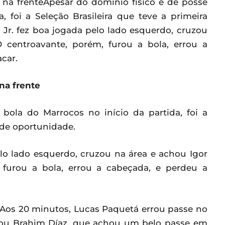
 na frenteApesar do domínio físico e de posse
, foi a Seleção Brasileira que teve a primeira
 Jr. fez boa jogada pelo lado esquerdo, cruzou
 centroavante, porém, furou a bola, errou a
car.
na frente
bola do Marrocos no início da partida, foi a
nde oportunidade.
elo lado esquerdo, cruzou na área e achou Igor
 furou a bola, errou a cabeçada, e perdeu a
. Aos 20 minutos, Lucas Paquetá errou passe no
nou Brahim Díaz, que achou um belo passe em