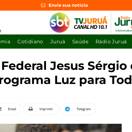
Envie sua notícia
omia
Cotidiano
Juruá
Saúde
Rádio Juruá
Federal Jesus Sérgio
rograma Luz para To
Email
Imprimir
Telegram