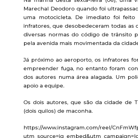
Na manhã desta sexta-feira (06), uma vi
Marechal Deodoro quando foi ultrapassa
uma motocicleta. De imediato foi fei
infratores, que desobedeceram todas as or
diversas normas do código de trânsito 
pela avenida mais movimentada da cidade
Já próximo ao aeroporto, os infratores f
empreender fuga, no entanto foram conti
dos autores numa área alagada. Um polic
apoio a equipe.
Os dois autores, que são da cidade de 
(dois quilos) de maconha.
https://www.instagram.com/reel/CnFmWf
utm_source=ig_embed&utm_campaign=lo