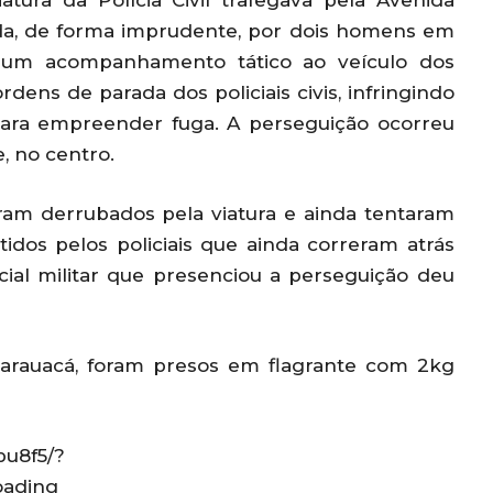
atura da Polícia Civil trafegava pela Avenida
da, de forma imprudente, por dois homens em
to um acompanhamento tático ao veículo dos
dens de parada dos policiais civis, infringindo
para empreender fuga. A perseguição ocorreu
, no centro.
oram derrubados pela viatura e ainda tentaram
dos pelos policiais que ainda correram atrás
ial militar que presenciou a perseguição deu
Tarauacá, foram presos em flagrante com 2kg
pu8f5/?
ading