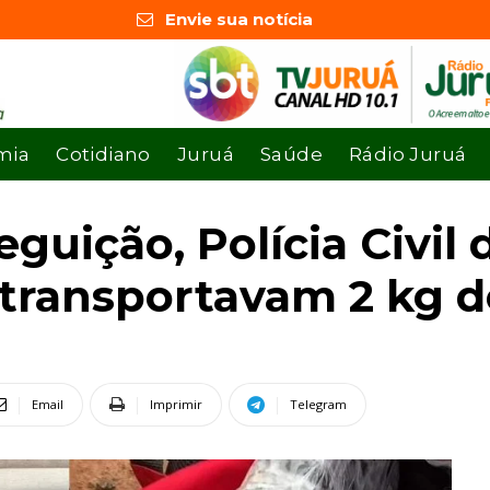
Envie sua notícia
mia
Cotidiano
Juruá
Saúde
Rádio Juruá
guição, Polícia Civil 
transportavam 2 kg d
Email
Imprimir
Telegram