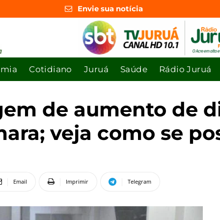
Envie sua notícia
omia
Cotidiano
Juruá
Saúde
Rádio Juruá
gem de aumento de di
mara; veja como se po
Email
Imprimir
Telegram