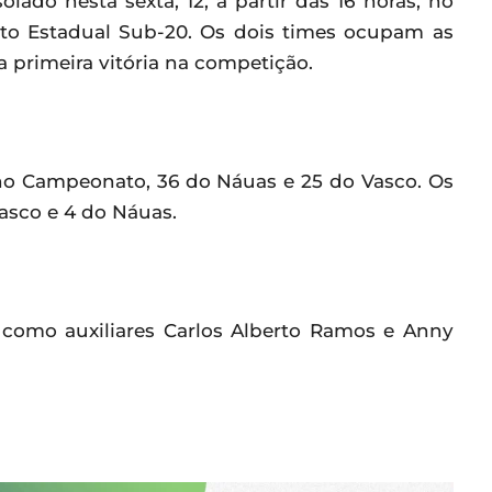
ado nesta sexta, 12, a partir das 16 horas, no
ato Estadual Sub-20. Os dois times ocupam as
a primeira vitória na competição.
no Campeonato, 36 do Náuas e 25 do Vasco. Os
asco e 4 do Náuas.
r como auxiliares Carlos Alberto Ramos e Anny