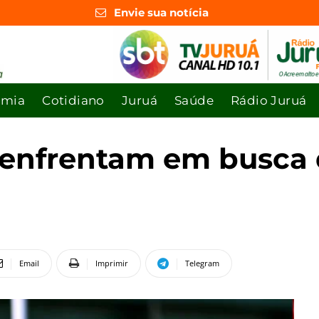
Envie sua notícia
omia
Cotidiano
Juruá
Saúde
Rádio Juruá
enfrentam em busca da
Email
Imprimir
Telegram