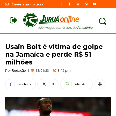
Envie sua notícia
Usain Bolt é vítima de golpe
na Jamaica e perde R$ 51
milhões
Redação
18/01/23
Por
3:45 pm
Facebook
X
WhatsApp