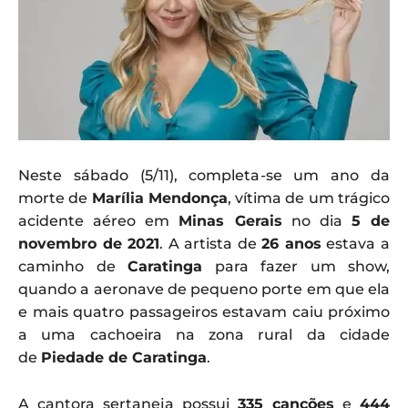
Neste sábado (5/11), completa-se um ano da
morte de
Marília Mendonça
, vítima de um trágico
acidente aéreo em
Minas Gerais
no dia
5 de
novembro de 2021
. A artista de
26 anos
estava a
caminho de
Caratinga
para fazer um show,
quando a aeronave de pequeno porte em que ela
e mais quatro passageiros estavam caiu próximo
a uma cachoeira na zona rural da cidade
de
Piedade de Caratinga
.
A cantora sertaneja possui
335 canções
e
444