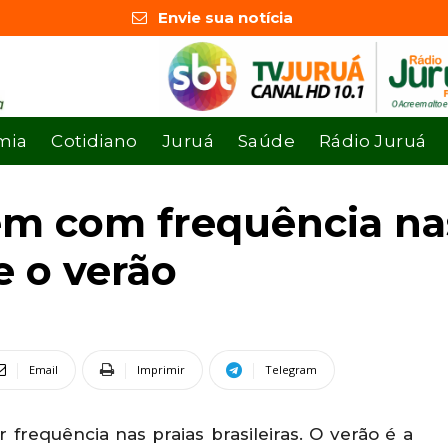
Envie sua notícia
mia
Cotidiano
Juruá
Saúde
Rádio Juruá
m com frequência nas
e o verão
Email
Imprimir
Telegram
requência nas praias brasileiras. O verão é a