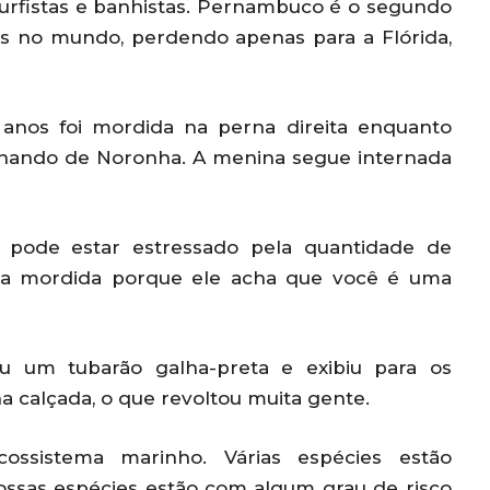
surfistas e banhistas. Pernambuco é o segundo
s no mundo, perdendo apenas para a Flórida,
o anos foi mordida na perna direita enquanto
ernando de Noronha. A menina segue internada
 pode estar estressado pela quantidade de
ma mordida porque ele acha que você é uma
 um tubarão galha-preta e exibiu para os
na calçada, o que revoltou muita gente.
ossistema marinho. Várias espécies estão
ossas espécies estão com algum grau de risco