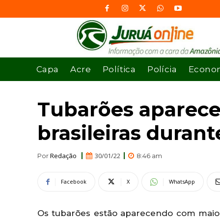
Capa
Acre
Política
Polícia
Econo
Tubarões aparece
brasileiras durant
Redação
30/01/22
Por
8:46 am
Facebook
X
WhatsApp
Os tubarões estão aparecendo com maior f