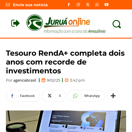
Envie sua notícia
Tesouro RendA+ completa dois
anos com recorde de
investimentos
agenciabrasil
9/02/25
Por
3:42 pm
Facebook
X
WhatsApp