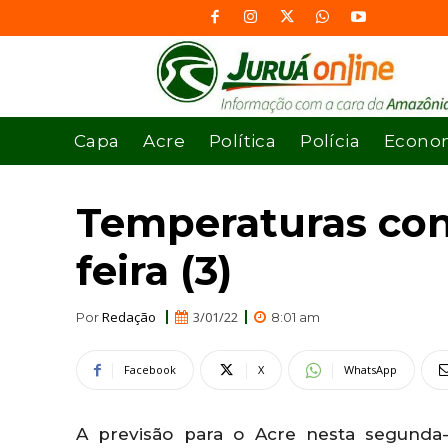
Capa
Acre
Política
Polícia
Econo
Temperaturas con
feira (3)
Redação
3/01/22
Por
8:01 am
Facebook
X
WhatsApp
A previsão para o Acre nesta segunda-