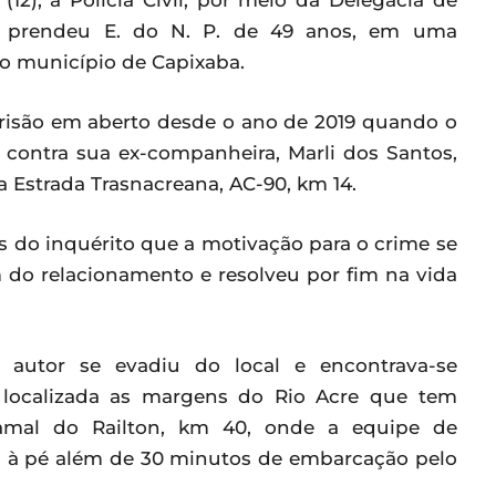
(12), a Polícia Civil, por meio da Delegacia de
) prendeu E. do N. P. de 49 anos, em uma
 no município de Capixaba.
risão em aberto desde o ano de 2019 quando o
contra sua ex-companheira, Marli dos Santos,
a Estrada Trasnacreana, AC-90, km 14.
os do inquérito que a motivação para o crime se
m do relacionamento e resolveu por fim na vida
autor se evadiu do local e encontrava-se
localizada as margens do Rio Acre que tem
amal do Railton, km 40, onde a equipe de
s à pé além de 30 minutos de embarcação pelo