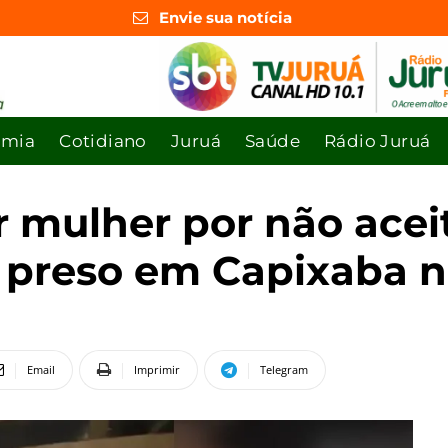
Envie sua notícia
omia
Cotidiano
Juruá
Saúde
Rádio Juruá
 mulher por não acei
 preso em Capixaba 
Email
Imprimir
Telegram