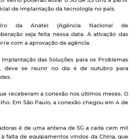
 Velho poderão ativar o 5G de 3,5 GHz a partir
icial de implantação da tecnologia no país.
eiro da Anatel (Agência Nacional de
beração seja feita nessa data. A ativação das
orre com a aprovação da agência.
Implantação das Soluções para os Problemas
ra, deve se reunir no dia 4 de outubro para
ades.
 que receberam a conexão nos últimos meses. O
e julho. Em São Paulo, a conexão chegou em 4 de
radoras é de uma antena de 5G a cada cem mil
 à falta de equipamentos vindos da China, que