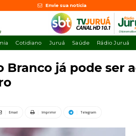
Envie sua notícia
mia
Cotidiano
Juruá
Saúde
Rádio Juruá
o Branco já pode ser a
ro
Email
Imprimir
Telegram