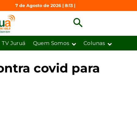
7 de Agosto de 2026 | 8:13 |
TV Juruá
Quem Somos
Colunas
ontra covid para