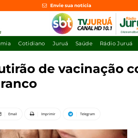
Envie sua notícia
omia
Cotidiano
Juruá
Saúde
Rádio Juruá
utirão de vacinação c
Branco
Email
Imprimir
Telegram